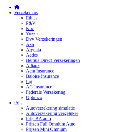
Verzekeraars
Ethias
P&V
Kbc
Yuzzu
Dvv Verzekeringen
Axa
Argenta
Aedes
Belfius Direct Verzekeringen
Allianz
Acm Insurance
Baloise Insurance
Ing
AG Insurance
Federale Verzekering
Optimco
Prijs
Autoverzekering simulatie
Autoverzekering vergelijker
Prijs BA auto
Prijzen Full Omnium Auto
Prijzen Mini Omnium