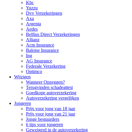
Kbc
Yuzzu
Dvv Verzekeringen
Axa
Argenta
Aedes
Belfius Direct Verzekeringen
Allianz
Acm Insurance
Baloise Insurance
Ing
AG Insurance
Federale Verzekering
Optimco
Wijzigen
Wanneer Opzeggen?
Terugvinden schadeattest
Goedkope autoverzekering
Autoverzekering vergelijken
Jongeren
Prijs voor jong van 18 jaar
Prijs voor jong van 21 jaar
Jonge bestuurders
6 tips voor jongeren
Geweigerd in de autoverzekering