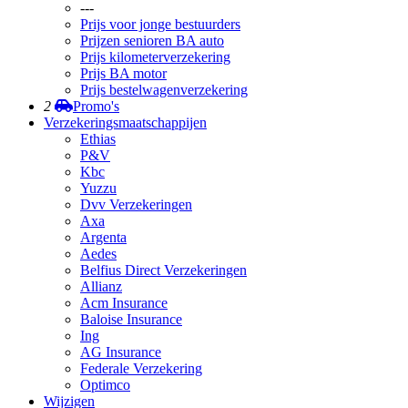
---
Prijs voor jonge bestuurders
Prijzen senioren BA auto
Prijs kilometerverzekering
Prijs BA motor
Prijs bestelwagenverzekering
2
Promo's
Verzekeringsmaatschappijen
Ethias
P&V
Kbc
Yuzzu
Dvv Verzekeringen
Axa
Argenta
Aedes
Belfius Direct Verzekeringen
Allianz
Acm Insurance
Baloise Insurance
Ing
AG Insurance
Federale Verzekering
Optimco
Wijzigen