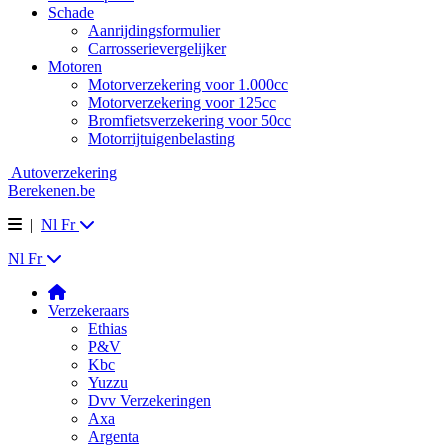
Schade
Aanrijdingsformulier
Carrosserievergelijker
Motoren
Motorverzekering voor 1.000cc
Motorverzekering voor 125cc
Bromfietsverzekering voor 50cc
Motorrijtuigenbelasting
Autoverzekering
Berekenen.be
|
Nl
Fr
Nl
Fr
Verzekeraars
Ethias
P&V
Kbc
Yuzzu
Dvv Verzekeringen
Axa
Argenta