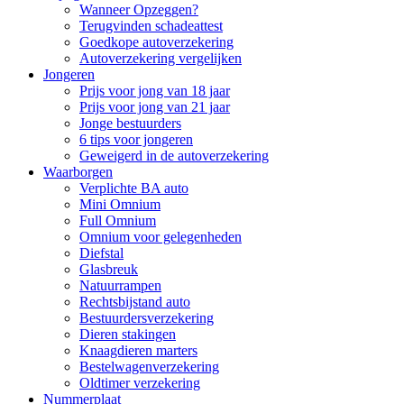
Wanneer Opzeggen?
Terugvinden schadeattest
Goedkope autoverzekering
Autoverzekering vergelijken
Jongeren
Prijs voor jong van 18 jaar
Prijs voor jong van 21 jaar
Jonge bestuurders
6 tips voor jongeren
Geweigerd in de autoverzekering
Waarborgen
Verplichte BA auto
Mini Omnium
Full Omnium
Omnium voor gelegenheden
Diefstal
Glasbreuk
Natuurrampen
Rechtsbijstand auto
Bestuurdersverzekering
Dieren stakingen
Knaagdieren marters
Bestelwagenverzekering
Oldtimer verzekering
Nummerplaat