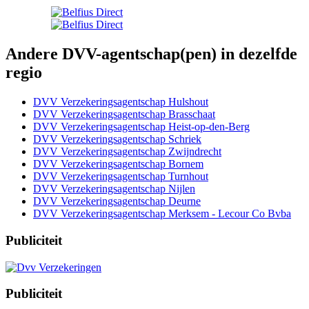
Andere DVV-agentschap(pen) in dezelfde
regio
DVV Verzekeringsagentschap Hulshout
DVV Verzekeringsagentschap Brasschaat
DVV Verzekeringsagentschap Heist-op-den-Berg
DVV Verzekeringsagentschap Schriek
DVV Verzekeringsagentschap Zwijndrecht
DVV Verzekeringsagentschap Bornem
DVV Verzekeringsagentschap Turnhout
DVV Verzekeringsagentschap Nijlen
DVV Verzekeringsagentschap Deurne
DVV Verzekeringsagentschap Merksem - Lecour Co Bvba
Publiciteit
Publiciteit