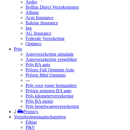
Aedes
Belfius Direct Verzekeringen
Allianz
Acm Insurance
Baloise Insurance
Ing
AG Insurance
Federale Verzekering
Optimco
Prijs
Autoverzekering simulatie
Autoverzekering vergelijker
Prijs BA auto
Prijzen Full Omnium Auto
Prijzen Mini Omnium
---
Prijs voor jonge bestuurders
Prijzen senioren BA auto
Prijs kilometerverzekering
Prijs BA motor
Prijs bestelwagenverzekering
2
Promo's
Verzekeringsmaatschappijen
Ethias
P&V