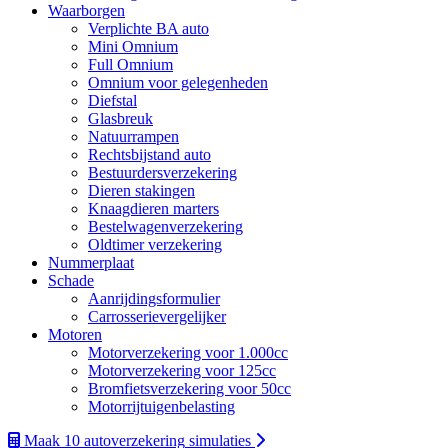
Waarborgen
Verplichte BA auto
Mini Omnium
Full Omnium
Omnium voor gelegenheden
Diefstal
Glasbreuk
Natuurrampen
Rechtsbijstand auto
Bestuurdersverzekering
Dieren stakingen
Knaagdieren marters
Bestelwagenverzekering
Oldtimer verzekering
Nummerplaat
Schade
Aanrijdingsformulier
Carrosserievergelijker
Motoren
Motorverzekering voor 1.000cc
Motorverzekering voor 125cc
Bromfietsverzekering voor 50cc
Motorrijtuigenbelasting
Maak 10
autoverzekering
simulaties